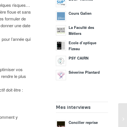
quelques risques…
ière floue et sans
Cours Galien
les formuler de
r donner une date
La Faculté des
Métiers
 pour l’année qui
Ecole d’optique
Fizeau
PSY CAIRN
optimiser vos
Séverine Plantard
rendre le plus
f doit être :
Mes interviews
 comment y
Concilier reprise