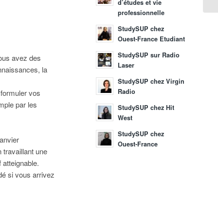
d’études et vie
professionnelle
StudySUP chez
Ouest-France Etudiant
StudySUP sur Radio
vous avez des
Laser
onnaissances, la
StudySUP chez Virgin
Radio
 formuler vos
mple par les
StudySUP chez Hit
West
StudySUP chez
janvier
Ouest-France
 travaillant une
 atteignable.
dé si vous arrivez