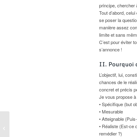
principe, chercher 
Tout d’abord, celui
se poser la questio
manière assez concr
limite et sans même
C’est pour éviter t
s’annonce !
II. Pourquoi d
L’objectif, lui, con
chances de le réal
concret et précis p
Je vous propose à t
• Spécifique (but o
• Mesurable
• Atteignable (Puis
Choisir son logiciel de
• Réaliste (Est-ce
mindmapping
remédier ?)