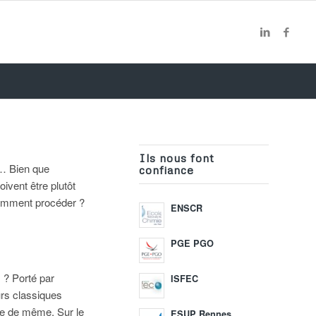
Ils nous font
s… Bien que
confiance
ivent être plutôt
 comment procéder ?
ENSCR
PGE PGO
s ? Porté par
ISFEC
urs classiques
ire de même. Sur le
ESUP Rennes