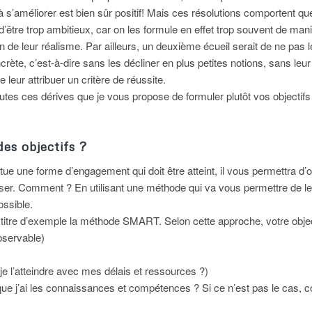
à s’améliorer est bien sûr positif! Mais ces résolutions comportent 
 d’être trop ambitieux, car on les formule en effet trop souvent de man
n de leur réalisme. Par ailleurs, un deuxième écueil serait de ne pas 
ète, c’est-à-dire sans les décliner en plus petites notions, sans leu
 leur attribuer un critère de réussite.
outes ces dérives que je vous propose de formuler plutôt vos objectifs
es objectifs ?
stitue une forme d’engagement qui doit être atteint, il vous permettra d’
iser. Comment ? En utilisant une méthode qui va vous permettre de le 
ossible.
itre d’exemple la méthode SMART. Selon cette approche, votre objecti
bservable)
-je l’atteindre avec mes délais et ressources ?)
 que j’ai les connaissances et compétences ? Si ce n’est pas le cas,